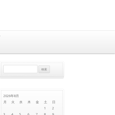
？
検
索:
2026年8月
月
火
水
木
金
土
日
1
2
3
4
5
6
7
8
9