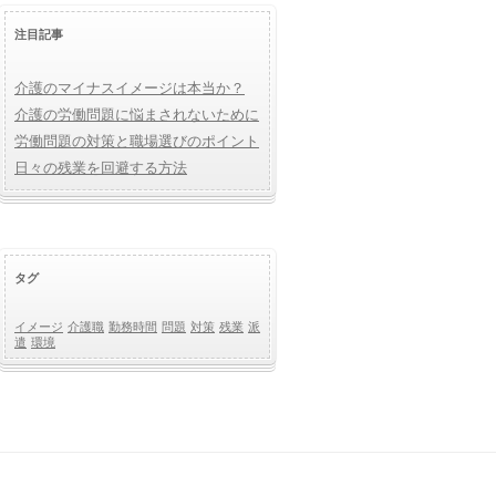
注目記事
介護のマイナスイメージは本当か？
介護の労働問題に悩まされないために
労働問題の対策と職場選びのポイント
日々の残業を回避する方法
タグ
イメージ
介護職
勤務時間
問題
対策
残業
派
遣
環境